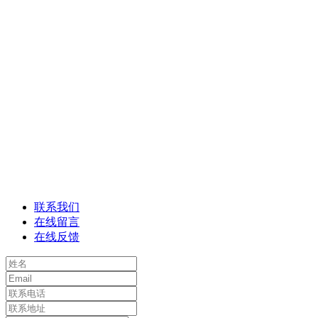
兴海消防材料有
限公司
金楚蓝盾-武汉兴海消防材料有限公司
联系我们
在线留言
在线反馈