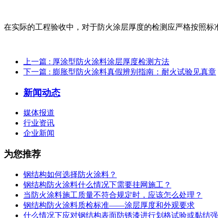
在实际的工程验收中，对于防火涂层厚度的检测应严格按照标
上一篇
: 厚涂型防火涂料涂层厚度检测方法
下一篇
: 膨胀型防火涂料真假辨别指南：耐火试验见真章
新闻动态
媒体报道
行业资讯
企业新闻
为您推荐
钢结构如何选择防火涂料？
钢结构防火涂料什么情况下需要挂网施工？
当防火涂料施工质量不符合规定时，应该怎么处理？
钢结构防火涂料质检标准——涂层厚度和外观要求
什么情况下应对钢结构表面防锈漆进行划格试验或黏结强